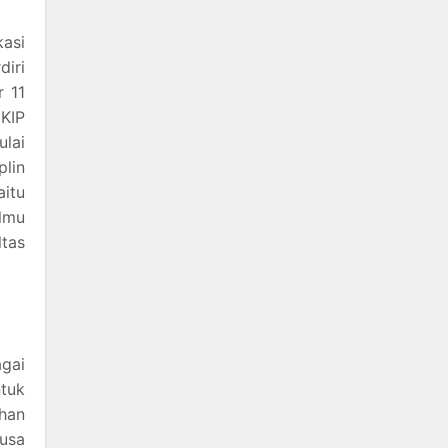
kasi
diri
 11
KIP
ulai
plin
aitu
lmu
ltas
agai
ntuk
ihan
usa