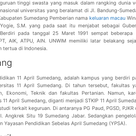
guruan tinggi swasta yang masuk dalam rangking dunia v
nasional universitas yang beralamat di Jl. Bandung-Sume
, Kabupaten Sumedang Pemberian nama
keluaran macau
Win
Yogie, S.M. yang pada saat itu menjabat sebagai Guber
 Berdiri pada tanggal 25 Maret 1991 sempat beberapa k
T, AIK, ATPU, AIN. UNWIM memiliki latar belakang seja
 tertua di Indonesia.
ang
didikan 11 April Sumedang, adalah kampus yang berdiri 
sitas 11 April Sumedang. Di tahun tersebut, fakultas y
m, Ekonomi, Teknik dan fakultas Pertanian. Namun, kar
s 11 April Sumedang, diganti menjadi STKIP 11 April Sumed
 studi terkait keguruan. Di antaranya PG Paud, PGSD, PJKR
 Jl. Angkrek Situ 19 Sumedang Jabar. Sedangkan pengelo
n Yayasan Pendidikan Sebelas April Sumedang (YPSA).