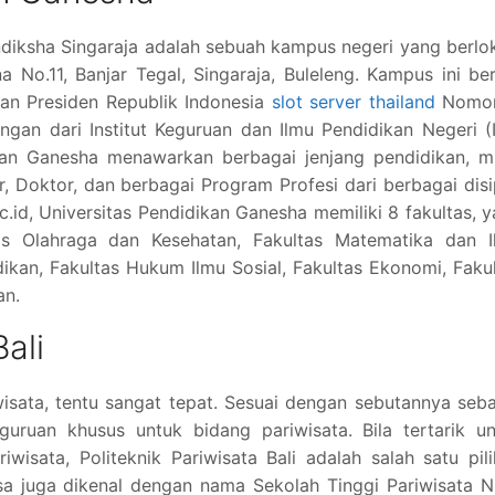
diksha Singaraja adalah sebuah kampus negeri yang berlo
a No.11, Banjar Tegal, Singaraja, Buleleng. Kampus ini ber
an Presiden Republik Indonesia
slot server thailand
Nomor
n dari Institut Keguruan dan Ilmu Pendidikan Negeri (I
ikan Ganesha menawarkan berbagai jenjang pendidikan, m
, Doktor, dan berbagai Program Profesi dari berbagai disi
.id, Universitas Pendidikan Ganesha memiliki 8 fakultas, y
tas Olahraga dan Kesehatan, Fakultas Matematika dan I
ikan, Fakultas Hukum Ilmu Sosial, Fakultas Ekonomi, Faku
an.
Bali
isata, tentu sangat tepat. Sesuai dengan sebutannya seb
guruan khusus untuk bidang pariwisata. Bila tertarik u
iwisata, Politeknik Pariwisata Bali adalah salah satu pil
 juga dikenal dengan nama Sekolah Tinggi Pariwisata N