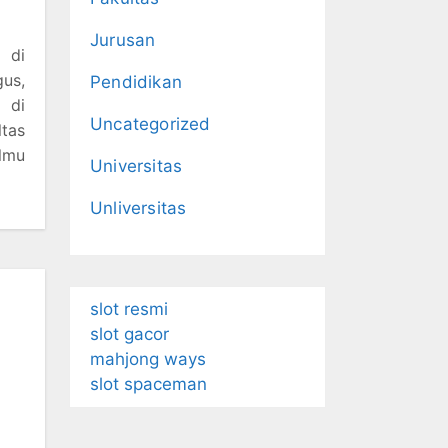
Jurusan
 di
gus,
Pendidikan
 di
Uncategorized
ltas
Ilmu
Universitas
Unliversitas
slot resmi
slot gacor
mahjong ways
slot spaceman