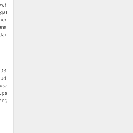
awah
gat
men
ensi
dan
003.
tudi
usa
Rupa
ang