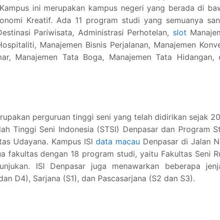
5. Kampus ini merupakan kampus negeri yang berada di b
onomi Kreatif. Ada 11 program studi yang semuanya san
 Destinasi Pariwisata, Administrasi Perhotelan,
slot
Manaje
ospitaliti, Manajemen Bisnis Perjalanan, Manajemen Konv
amar, Manajemen Tata Boga, Manajemen Tata Hidangan, 
a
erupakan perguruan tinggi seni yang telah didirikan sejak 2
olah Tinggi Seni Indonesia (STSI) Denpasar dan Program S
itas Udayana. Kampus ISI
data macau
Denpasar di Jalan N
a fakultas dengan 18 program studi, yaitu Fakultas Seni 
tunjukan. ISI Denpasar juga menawarkan beberapa jenj
an D4), Sarjana (S1), dan Pascasarjana (S2 dan S3).