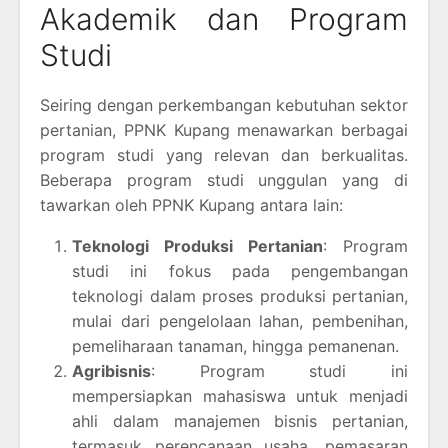
Akademik dan Program
Studi
Seiring dengan perkembangan kebutuhan sektor
pertanian, PPNK Kupang menawarkan berbagai
program studi yang relevan dan berkualitas.
Beberapa program studi unggulan yang di
tawarkan oleh PPNK Kupang antara lain:
Teknologi Produksi Pertanian
: Program
studi ini fokus pada pengembangan
teknologi dalam proses produksi pertanian,
mulai dari pengelolaan lahan, pembenihan,
pemeliharaan tanaman, hingga pemanenan.
Agribisnis
: Program studi ini
mempersiapkan mahasiswa untuk menjadi
ahli dalam manajemen bisnis pertanian,
termasuk perencanaan usaha, pemasaran