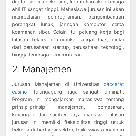
digital seperti sekarang, kebutuhan akan tenaga
ahli IT sangat tinggi. Mahasiswa jurusan ini akan
mempelajari pemrograman, pengembangan
perangkat lunak, jaringan komputer, serta
keamanan siber. Selain itu, peluang kerja bagi
lulusan Teknik Informatika sangat luas, mulai
dari perusahaan startup, perusahaan teknologi,
hingga lembaga pemerintahan.
2. Manajemen
Jurusan Manajemen di Universitas
baccarat
casino
Tulungagung juga sangat diminati.
Program ini mengajarkan mahasiswa tentang
prinsip-prinsip manajemen, pemasaran,
keuangan, dan sumber daya manusia. Lulusan
jurusan ini memiliki fleksibilitas tinggi untuk
bekerja di berbagai sektor, baik swasta maupun