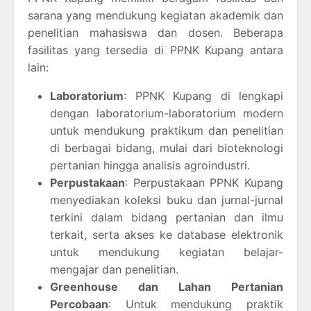
sarana yang mendukung kegiatan akademik dan
penelitian mahasiswa dan dosen. Beberapa
fasilitas yang tersedia di PPNK Kupang antara
lain:
Laboratorium
: PPNK Kupang di lengkapi
dengan laboratorium-laboratorium modern
untuk mendukung praktikum dan penelitian
di berbagai bidang, mulai dari bioteknologi
pertanian hingga analisis agroindustri.
Perpustakaan
: Perpustakaan PPNK Kupang
menyediakan koleksi buku dan jurnal-jurnal
terkini dalam bidang pertanian dan ilmu
terkait, serta akses ke database elektronik
untuk mendukung kegiatan belajar-
mengajar dan penelitian.
Greenhouse dan Lahan Pertanian
Percobaan
: Untuk mendukung praktik