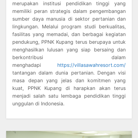
merupakan institusi pendidikan tinggi yang
memiliki peran strategis dalam pengembangan
sumber daya manusia di sektor pertanian dan
lingkungan. Melalui program studi berkualitas,
fasilitas yang memadai, dan berbagai kegiatan
pendukung, PPNK Kupang terus berupaya untuk
menghasilkan lulusan yang siap bersaing dan
berkontribusi dalam
menghadapi
https://villasawahresort.com/
tantangan dalam dunia pertanian. Dengan visi
masa depan yang jelas dan komitmen yang
kuat, PPNK Kupang di harapkan akan terus
menjadi salah satu lembaga pendidikan tinggi
unggulan di Indonesia.