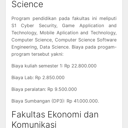
Science
Program pendidikan pada fakultas ini meliputi
S1 Cyber Security, Game Application and
Technology, Mobile Aplication and Technology,
Computer Science, Computer Science Software
Engineering, Data Science. Biaya pada progam-
program tersebut yakni:
Biaya kuliah semester 1: Rp 22.800.000
Biaya Lab: Rp 2.850.000
Biaya peralatan: Rp 9.500.000
Biaya Sumbangan (DP3): Rp 41.000.000.
Fakultas Ekonomi dan
Komunikasi