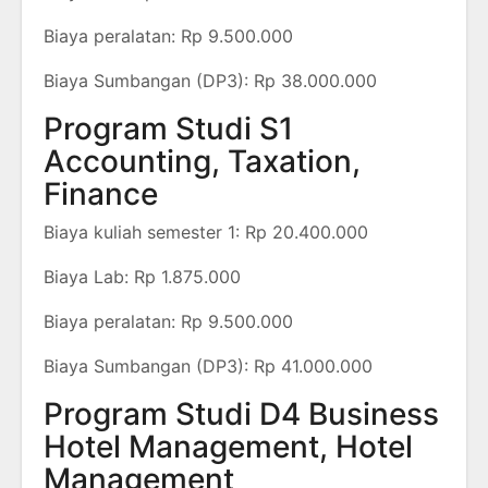
Biaya peralatan: Rp 9.500.000
Biaya Sumbangan (DP3): Rp 38.000.000
Program Studi S1
Accounting, Taxation,
Finance
Biaya kuliah semester 1: Rp 20.400.000
Biaya Lab: Rp 1.875.000
Biaya peralatan: Rp 9.500.000
Biaya Sumbangan (DP3): Rp 41.000.000
Program Studi D4 Business
Hotel Management, Hotel
Management