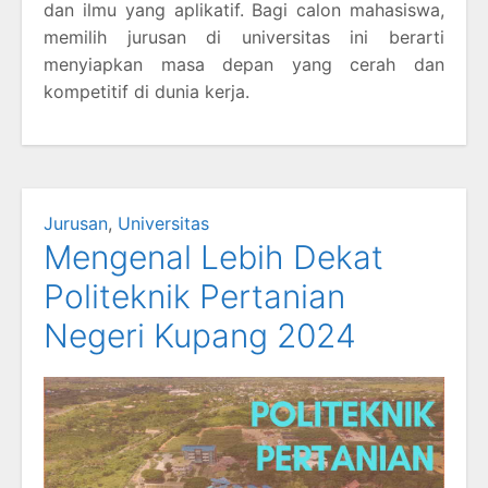
dan ilmu yang aplikatif. Bagi calon mahasiswa,
memilih jurusan di universitas ini berarti
menyiapkan masa depan yang cerah dan
kompetitif di dunia kerja.
Jurusan
,
Universitas
Mengenal Lebih Dekat
Politeknik Pertanian
Negeri Kupang 2024