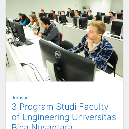
Jurusan
3 Program Studi Faculty
of Engineering Universitas
Bina Nusantara