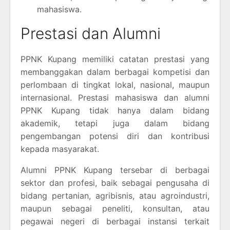
mahasiswa.
Prestasi dan Alumni
PPNK Kupang memiliki catatan prestasi yang
membanggakan dalam berbagai kompetisi dan
perlombaan di tingkat lokal, nasional, maupun
internasional. Prestasi mahasiswa dan alumni
PPNK Kupang tidak hanya dalam bidang
akademik, tetapi juga dalam bidang
pengembangan potensi diri dan kontribusi
kepada masyarakat.
Alumni PPNK Kupang tersebar di berbagai
sektor dan profesi, baik sebagai pengusaha di
bidang pertanian, agribisnis, atau agroindustri,
maupun sebagai peneliti, konsultan, atau
pegawai negeri di berbagai instansi terkait