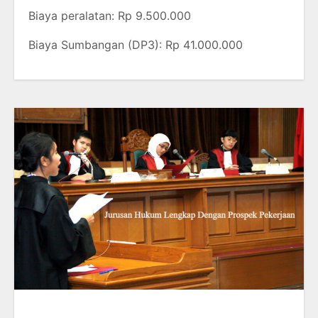
Biaya peralatan: Rp 9.500.000
Biaya Sumbangan (DP3): Rp 41.000.000