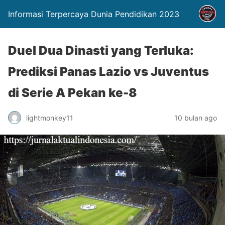
Informasi Terpercaya Dunia Pendidikan 2023
Duel Dua Dinasti yang Terluka:
Prediksi Panas Lazio vs Juventus
di Serie A Pekan ke-8
lightmonkey11
10 bulan ago