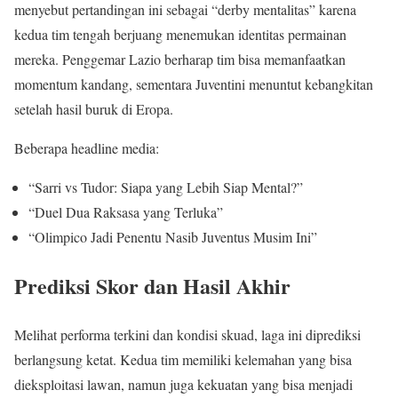
menyebut pertandingan ini sebagai “derby mentalitas” karena
kedua tim tengah berjuang menemukan identitas permainan
mereka. Penggemar Lazio berharap tim bisa memanfaatkan
momentum kandang, sementara Juventini menuntut kebangkitan
setelah hasil buruk di Eropa.
Beberapa headline media:
“Sarri vs Tudor: Siapa yang Lebih Siap Mental?”
“Duel Dua Raksasa yang Terluka”
“Olimpico Jadi Penentu Nasib Juventus Musim Ini”
Prediksi Skor dan Hasil Akhir
Melihat performa terkini dan kondisi skuad, laga ini diprediksi
berlangsung ketat. Kedua tim memiliki kelemahan yang bisa
dieksploitasi lawan, namun juga kekuatan yang bisa menjadi