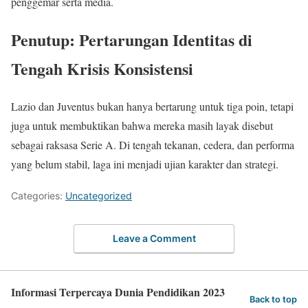
penggemar serta media.
Penutup: Pertarungan Identitas di
Tengah Krisis Konsistensi
Lazio dan Juventus bukan hanya bertarung untuk tiga poin, tetapi
juga untuk membuktikan bahwa mereka masih layak disebut
sebagai raksasa Serie A. Di tengah tekanan, cedera, dan performa
yang belum stabil, laga ini menjadi ujian karakter dan strategi.
Categories:
Uncategorized
Leave a Comment
Informasi Terpercaya Dunia Pendidikan 2023
Back to top