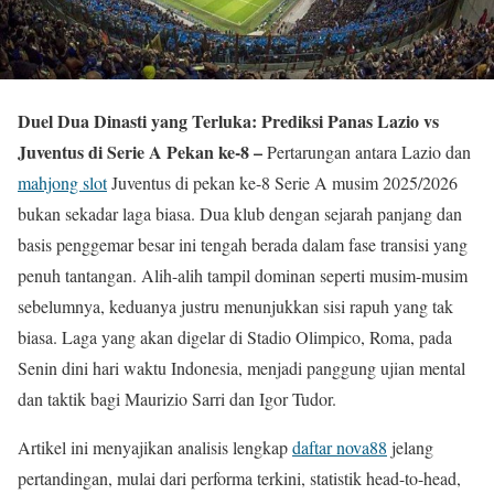
Duel Dua Dinasti yang Terluka: Prediksi Panas Lazio vs
Juventus di Serie A Pekan ke-8 –
Pertarungan antara Lazio dan
mahjong slot
Juventus di pekan ke-8 Serie A musim 2025/2026
bukan sekadar laga biasa. Dua klub dengan sejarah panjang dan
basis penggemar besar ini tengah berada dalam fase transisi yang
penuh tantangan. Alih-alih tampil dominan seperti musim-musim
sebelumnya, keduanya justru menunjukkan sisi rapuh yang tak
biasa. Laga yang akan digelar di Stadio Olimpico, Roma, pada
Senin dini hari waktu Indonesia, menjadi panggung ujian mental
dan taktik bagi Maurizio Sarri dan Igor Tudor.
Artikel ini menyajikan analisis lengkap
daftar nova88
jelang
pertandingan, mulai dari performa terkini, statistik head-to-head,