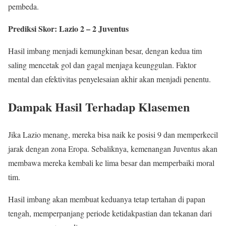
pembeda.
Prediksi Skor: Lazio 2 – 2 Juventus
Hasil imbang menjadi kemungkinan besar, dengan kedua tim
saling mencetak gol dan gagal menjaga keunggulan. Faktor
mental dan efektivitas penyelesaian akhir akan menjadi penentu.
Dampak Hasil Terhadap Klasemen
Jika Lazio menang, mereka bisa naik ke posisi 9 dan memperkecil
jarak dengan zona Eropa. Sebaliknya, kemenangan Juventus akan
membawa mereka kembali ke lima besar dan memperbaiki moral
tim.
Hasil imbang akan membuat keduanya tetap tertahan di papan
tengah, memperpanjang periode ketidakpastian dan tekanan dari