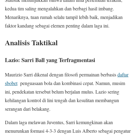
kedua tim saling mengalahkan dan berbagi hasil imbang.
Menariknya, tuan rumah selalu tampil lebih baik, menjadikan
faktor kandang sebagai elemen penting dalam laga ini.
Analisis Taktikal
Lazio: Sarri Ball yang Terfragmentasi
Maurizio Sarri dikenal dengan filosofi permainan berbasis
daftar
sbobet
penguasaan bola dan kombinasi cepat. Namun, musim
ini, pendekatan tersebut belum berjalan mulus. Lazio sering
kehilangan kontrol di lini tengah dan kesulitan membangun
serangan dari belakang.
Dalam laga melawan Juventus, Sarri kemungkinan akan
menurunkan formasi 4-3-3 dengan Luis Alberto sebagai pengatur