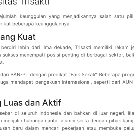
tas Trisakti
 sejumlah keunggulan yang menjadikannya salah satu pil
Berikut beberapa keunggulannya:
yang Kuat
berdiri lebih dari lima dekade, Trisakti memiliki rekam j
 sukses menempati posisi penting di berbagai sektor, bai
a.
usi dari BAN-PT dengan predikat “Baik Sekali”. Beberapa pro
 juga mendapat pengakuan internasional, seperti dari AU
 Luas dan Aktif
rsebar di seluruh Indonesia dan bahkan di luar negeri. Ik
lam menjalin hubungan antar alumni serta dengan pihak kam
lulusan baru dalam mencari pekerjaan atau membuka pelu