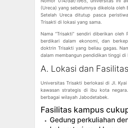
Nomor 014/dar/1965, universitas ini a
(Ureca) yang sebelumnya dikelola oleh
Setelah Ureca ditutup pasca peristiw
Trisakti di lokasi yang sama.
Nama “Trisakti” sendiri diberikan oleh 
berdikari dalam ekonomi, dan berke
doktrin Trisakti yang beliau gagas. N
dalam membangun pendidikan tinggi di 
A. Lokasi dan Fasilit
Universitas Trisakti berlokasi di Jl. Ky
kawasan strategis di ibu kota negar
berbagai wilayah Jabodetabek.
Fasilitas kampus cukup
Gedung perkuliahan den