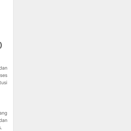
)
 dan
ses
usi
ang
 dan
.