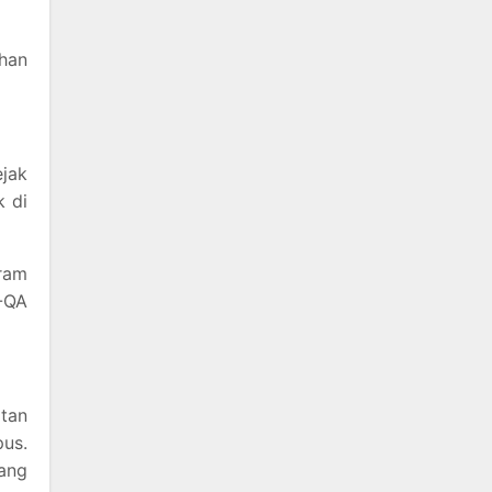
ihan
ejak
k di
gram
N-QA
atan
pus.
ang