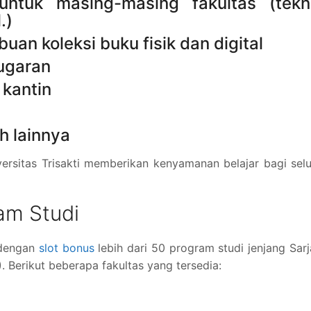
untuk masing-masing fakultas (tekni
.)
uan koleksi buku fisik dan digital
ugaran
kantin
h lainnya
versitas Trisakti memberikan kenyamanan belajar bagi sel
am Studi
s dengan
slot bonus
lebih dari 50 program studi jenjang Sar
). Berikut beberapa fakultas yang tersedia:
n