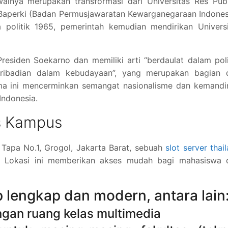
walnya merupakan transformasi dari Universitas Res Pub
 Baperki (Badan Permusjawaratan Kewarganegaraan Indones
a politik 1965, pemerintah kemudian mendirikan Univers
Presiden Soekarno dan memiliki arti “berdaulat dalam poli
pribadian dalam kebudayaan”, yang merupakan bagian d
ama ini mencerminkan semangat nasionalisme dan kemandi
Indonesia.
as Kampus
ai Tapa No.1, Grogol, Jakarta Barat, sebuah
slot server thai
a. Lokasi ini memberikan akses mudah bagi mahasiswa d
 lengkap dan modern, antara lain
gan ruang kelas multimedia