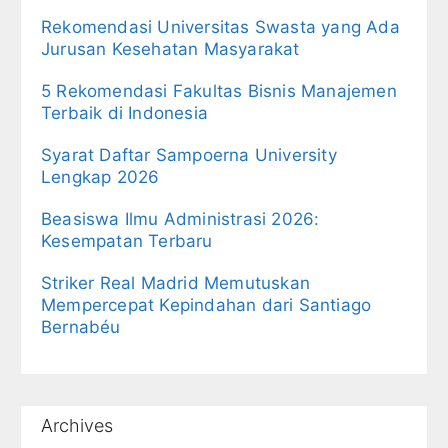
Rekomendasi Universitas Swasta yang Ada
Jurusan Kesehatan Masyarakat
5 Rekomendasi Fakultas Bisnis Manajemen
Terbaik di Indonesia
Syarat Daftar Sampoerna University
Lengkap 2026
Beasiswa Ilmu Administrasi 2026:
Kesempatan Terbaru
Striker Real Madrid Memutuskan
Mempercepat Kepindahan dari Santiago
Bernabéu
Archives