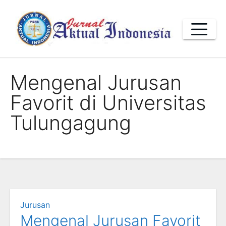
Skip
to
content
Mengenal Jurusan
Favorit di Universitas
Tulungagung
Jurusan
Mengenal Jurusan Favorit