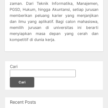
zaman. Dari Teknik Informatika, Manajemen,
PGSD, Hukum, hingga Akuntansi, setiap jurusan
memberikan peluang karier yang menjanjikan
dan ilmu yang aplikatif. Bagi calon mahasiswa,
memilih jurusan di universitas ini berarti
menyiapkan masa depan yang cerah dan
kompetitif di dunia kerja.
Cari
Cari
Recent Posts