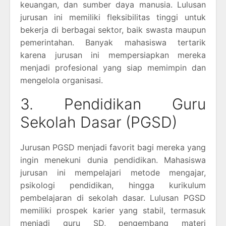
keuangan, dan sumber daya manusia. Lulusan
jurusan ini memiliki fleksibilitas tinggi untuk
bekerja di berbagai sektor, baik swasta maupun
pemerintahan. Banyak mahasiswa tertarik
karena jurusan ini mempersiapkan mereka
menjadi profesional yang siap memimpin dan
mengelola organisasi.
3. Pendidikan Guru
Sekolah Dasar (PGSD)
Jurusan PGSD menjadi favorit bagi mereka yang
ingin menekuni dunia pendidikan. Mahasiswa
jurusan ini mempelajari metode mengajar,
psikologi pendidikan, hingga kurikulum
pembelajaran di sekolah dasar. Lulusan PGSD
memiliki prospek karier yang stabil, termasuk
menjadi guru SD, pengembang materi