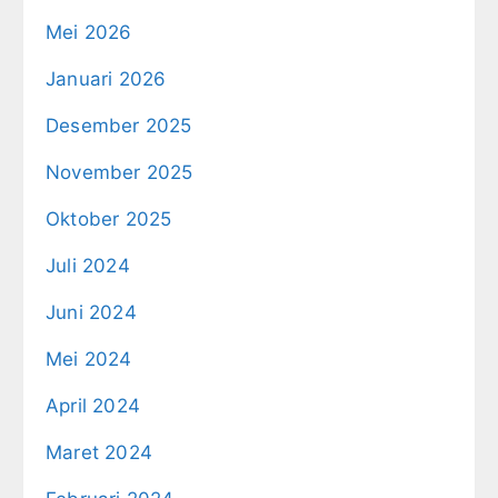
Mei 2026
Januari 2026
Desember 2025
November 2025
Oktober 2025
Juli 2024
Juni 2024
Mei 2024
April 2024
Maret 2024