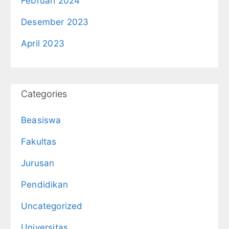
Februari 2024
Desember 2023
April 2023
Categories
Beasiswa
Fakultas
Jurusan
Pendidikan
Uncategorized
Universitas