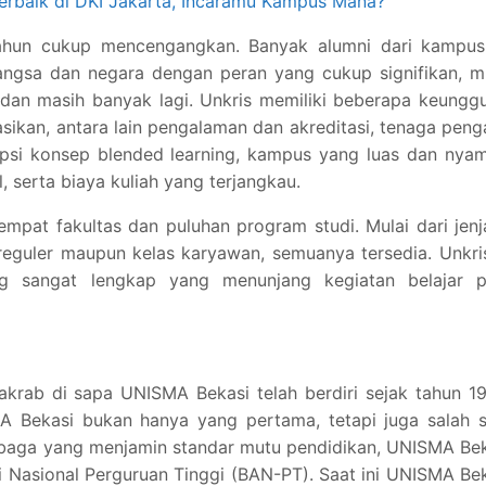
Terbaik di DKI Jakarta, Incaramu Kampus Mana?
ahun cukup mencengangkan. Banyak alumni dari kampus 
gsa dan negara dengan peran yang cukup signifikan, mu
 dan masih banyak lagi. Unkris memiliki beberapa keungg
kan, antara lain pengalaman dan akreditasi, tenaga peng
si konsep blended learning, kampus yang luas dan nyam
 serta biaya kuliah yang terjangkau.
 empat fakultas dan puluhan program studi. Mulai dari jen
reguler maupun kelas karyawan, semuanya tersedia. Unkri
g sangat lengkap yang menunjang kegiatan belajar p
akrab di sapa UNISMA Bekasi telah berdiri sejak tahun 1
 Bekasi bukan hanya yang pertama, tetapi juga salah s
mbaga yang menjamin standar mutu pendidikan, UNISMA Be
si Nasional Perguruan Tinggi (BAN-PT). Saat ini UNISMA Be