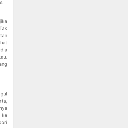
s.
jika
 Tak
atan
hat
edia
kau.
yang
ggul
rta,
nnya
 ke
ori