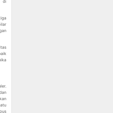
 di
iga
ilar
ngan
itas
baik
hika
ler.
dan
ikan
atu
mpus