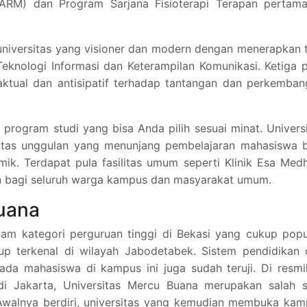
ARM) dan Program Sarjana Fisioterapi Terapan pertama
iversitas yang visioner dan modern dengan menerapkan t
Teknologi Informasi dan Keterampilan Komunikasi. Ketiga p
 aktual dan antisipatif terhadap tantangan dan perkemba
program studi yang bisa Anda pilih sesuai minat. Univers
ilitas unggulan yang menunjang pembelajaran mahasiswa 
k. Terdapat pula fasilitas umum seperti Klinik Esa Med
kan bagi seluruh warga kampus dan masyarakat umum.
Buana
am kategori perguruan tinggi di Bekasi yang cukup popu
p terkenal di wilayah Jabodetabek. Sistem pendidikan 
ada mahasiswa di kampus ini juga sudah teruji. Di resm
i Jakarta, Universitas Mercu Buana merupakan salah s
. Awalnya berdiri, universitas yang kemudian membuka ka