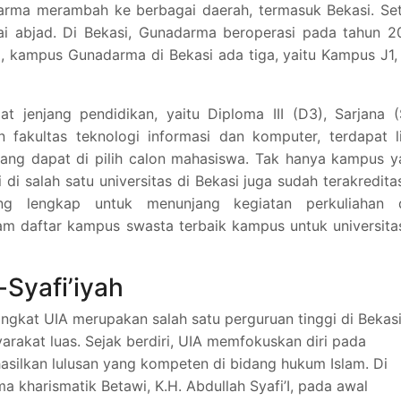
arma merambah ke berbagai daerah, termasuk Bekasi. Set
i abjad. Di Bekasi, Gunadarma beroperasi pada tahun 2
, kampus Gunadarma di Bekasi ada tiga, yaitu Kampus J1,
jenjang pendidikan, yaitu Diploma III (D3), Sarjana (S
n fakultas teknologi informasi dan komputer, terdapat 
 yang dapat di pilih calon mahasiswa. Tak hanya kampus 
di salah satu universitas di Bekasi juga sudah terakredita
ang lengkap untuk menunjang kegiatan perkuliahan 
 daftar kampus swasta terbaik kampus untuk universitas
-Syafi’iyah
singkat UIA merupakan salah satu perguruan tinggi di Bekas
arakat luas. Sejak berdiri, UIA memfokuskan diri pada
silkan lulusan yang kompeten di bidang hukum Islam. Di
 kharismatik Betawi, K.H. Abdullah Syafi’I, pada awal