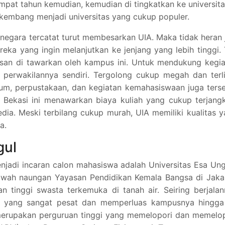
mpat tahun kemudian, kemudian di tingkatkan ke universita
erkembang menjadi universitas yang cukup populer.
negara tercatat turut membesarkan UIA. Maka tidak heran 
ereka yang ingin melanjutkan ke jenjang yang lebih tinggi.
rusan di tawarkan oleh kampus ini. Untuk mendukung kegi
perwakilannya sendiri. Tergolong cukup megah dan terli
orium, perpustakaan, dan kegiatan kemahasiswaan juga ters
 di Bekasi ini menawarkan biaya kuliah yang cukup terjang
dia. Meski terbilang cukup murah, UIA memiliki kualitas 
a.
gul
menjadi incaran calon mahasiswa adalah Universitas Esa Un
bawah naungan Yayasan Pendidikan Kemala Bangsa di Jaka
n tinggi swasta terkemuka di tanah air. Seiring berjala
 yang sangat pesat dan memperluas kampusnya hingga
erupakan perguruan tinggi yang memelopori dan memelop