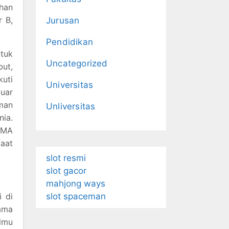
ahan
r B,
Jurusan
Pendidikan
tuk
Uncategorized
but,
uti
Universitas
luar
aman
Unliversitas
nia.
SMA
faat
slot resmi
slot gacor
mahjong ways
i di
slot spaceman
ama
lmu