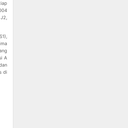
iap
004
 J2,
1),
lima
yang
si A
dan
 di
i