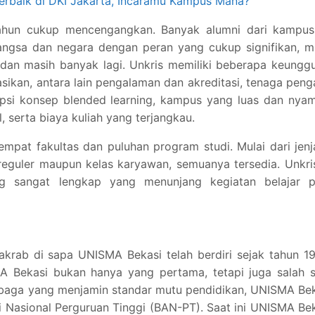
Terbaik di DKI Jakarta, Incaramu Kampus Mana?
ahun cukup mencengangkan. Banyak alumni dari kampus 
gsa dan negara dengan peran yang cukup signifikan, mu
 dan masih banyak lagi. Unkris memiliki beberapa keungg
kan, antara lain pengalaman dan akreditasi, tenaga peng
si konsep blended learning, kampus yang luas dan nyam
 serta biaya kuliah yang terjangkau.
 empat fakultas dan puluhan program studi. Mulai dari jen
reguler maupun kelas karyawan, semuanya tersedia. Unkri
g sangat lengkap yang menunjang kegiatan belajar p
akrab di sapa UNISMA Bekasi telah berdiri sejak tahun 1
 Bekasi bukan hanya yang pertama, tetapi juga salah s
mbaga yang menjamin standar mutu pendidikan, UNISMA Be
si Nasional Perguruan Tinggi (BAN-PT). Saat ini UNISMA Be