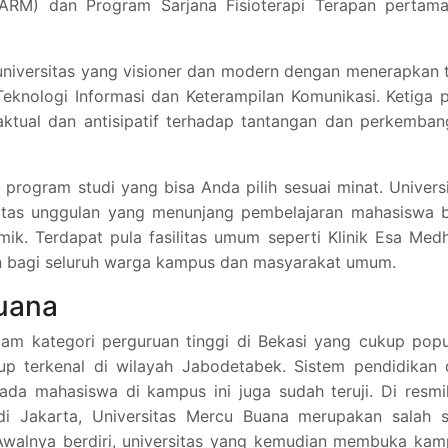
ARM) dan Program Sarjana Fisioterapi Terapan pertama
iversitas yang visioner dan modern dengan menerapkan t
Teknologi Informasi dan Keterampilan Komunikasi. Ketiga p
 aktual dan antisipatif terhadap tantangan dan perkemba
program studi yang bisa Anda pilih sesuai minat. Univers
ilitas unggulan yang menunjang pembelajaran mahasiswa 
k. Terdapat pula fasilitas umum seperti Klinik Esa Med
kan bagi seluruh warga kampus dan masyarakat umum.
Buana
am kategori perguruan tinggi di Bekasi yang cukup popu
p terkenal di wilayah Jabodetabek. Sistem pendidikan 
ada mahasiswa di kampus ini juga sudah teruji. Di resm
i Jakarta, Universitas Mercu Buana merupakan salah s
. Awalnya berdiri, universitas yang kemudian membuka ka