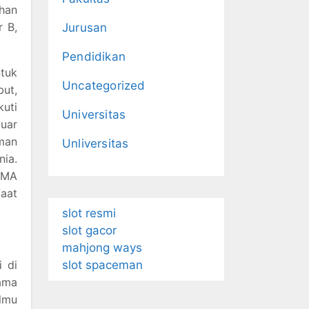
ahan
r B,
Jurusan
Pendidikan
tuk
Uncategorized
but,
uti
Universitas
luar
aman
Unliversitas
nia.
SMA
faat
slot resmi
slot gacor
mahjong ways
i di
slot spaceman
ama
lmu