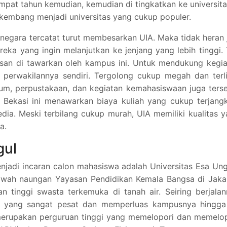
mpat tahun kemudian, kemudian di tingkatkan ke universita
erkembang menjadi universitas yang cukup populer.
negara tercatat turut membesarkan UIA. Maka tidak heran 
ereka yang ingin melanjutkan ke jenjang yang lebih tinggi.
rusan di tawarkan oleh kampus ini. Untuk mendukung kegi
perwakilannya sendiri. Tergolong cukup megah dan terli
orium, perpustakaan, dan kegiatan kemahasiswaan juga ters
 di Bekasi ini menawarkan biaya kuliah yang cukup terjang
dia. Meski terbilang cukup murah, UIA memiliki kualitas 
a.
gul
menjadi incaran calon mahasiswa adalah Universitas Esa Un
bawah naungan Yayasan Pendidikan Kemala Bangsa di Jaka
n tinggi swasta terkemuka di tanah air. Seiring berjala
 yang sangat pesat dan memperluas kampusnya hingga
erupakan perguruan tinggi yang memelopori dan memelop