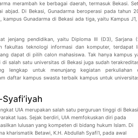
arma merambah ke berbagai daerah, termasuk Bekasi. Set
i abjad. Di Bekasi, Gunadarma beroperasi pada tahun 2
, kampus Gunadarma di Bekasi ada tiga, yaitu Kampus J1,
jenjang pendidikan, yaitu Diploma III (D3), Sarjana (S
n fakultas teknologi informasi dan komputer, terdapat 
 yang dapat di pilih calon mahasiswa. Tak hanya kampus 
di salah satu universitas di Bekasi juga sudah terakredita
ang lengkap untuk menunjang kegiatan perkuliahan 
 daftar kampus swasta terbaik kampus untuk universitas
-Syafi’iyah
singkat UIA merupakan salah satu perguruan tinggi di Bekas
arakat luas. Sejak berdiri, UIA memfokuskan diri pada
silkan lulusan yang kompeten di bidang hukum Islam. Di
 kharismatik Betawi, K.H. Abdullah Syafi’I, pada awal