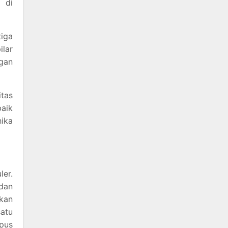
 di
iga
ilar
ngan
itas
baik
hika
ler.
dan
ikan
atu
mpus