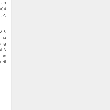
iap
004
 J2,
1),
lima
yang
si A
dan
 di
i