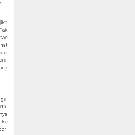
s.
jika
 Tak
atan
hat
edia
kau.
yang
ggul
rta,
nnya
 ke
ori