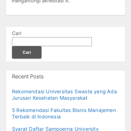
mengantongi akreditasi A.
Cari
Cari
Recent Posts
Rekomendasi Universitas Swasta yang Ada
Jurusan Kesehatan Masyarakat
5 Rekomendasi Fakultas Bisnis Manajemen
Terbaik di Indonesia
Syarat Daftar Sampoerna University