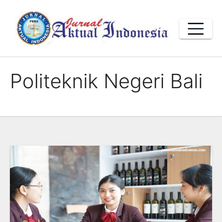
Skip
to
content
Politeknik Negeri Bali