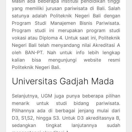
Masih ada beberapa institusi pendidikan tinggi
yang memiliki jurusan pariwisata di Bali. Salah
satunya adalah Politeknik Negeri Bali dengan
Program Studi Manajemen Bisnis Pariwisata.
Program studi ini merupakan program studi
vokasi atau Diploma 4. Untuk saat ini, Politeknik
Negeri Bali telah menyandang nilai Akreditasi A
oleh BAN-PT. Nah untuk info lebih lengkap
kalian bisa mengunjungi website resmi
Politeknik Negeri Bali.
Universitas Gadjah Mada
Selanjutnya, UGM juga punya beberapa pilihan
menarik untuk studi bidang pariwisata.
Pilihannya ada di berbagai jenjang mulai dari
D3, S1,S2, hingga S3. Untuk D3 akreditasnya B,
sedangkan tingkat lanjutannya sudah