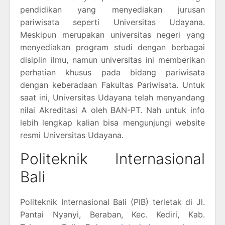
pendidikan yang menyediakan jurusan
pariwisata seperti Universitas Udayana.
Meskipun merupakan universitas negeri yang
menyediakan program studi dengan berbagai
disiplin ilmu, namun universitas ini memberikan
perhatian khusus pada bidang pariwisata
dengan keberadaan Fakultas Pariwisata. Untuk
saat ini, Universitas Udayana telah menyandang
nilai Akreditasi A oleh BAN-PT. Nah untuk info
lebih lengkap kalian bisa mengunjungi website
resmi Universitas Udayana.
Politeknik Internasional
Bali
Politeknik Internasional Bali (PIB) terletak di Jl.
Pantai Nyanyi, Beraban, Kec. Kediri, Kab.