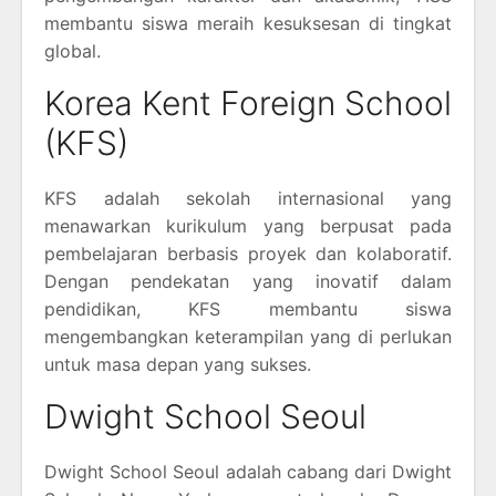
membantu siswa meraih kesuksesan di tingkat
global.
Korea Kent Foreign School
(KFS)
KFS adalah sekolah internasional yang
menawarkan kurikulum yang berpusat pada
pembelajaran berbasis proyek dan kolaboratif.
Dengan pendekatan yang inovatif dalam
pendidikan, KFS membantu siswa
mengembangkan keterampilan yang di perlukan
untuk masa depan yang sukses.
Dwight School Seoul
Dwight School Seoul adalah cabang dari Dwight