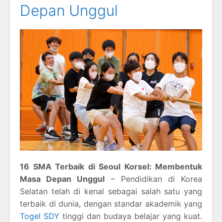
Depan Unggul
16 SMA Terbaik di Seoul Korsel: Membentuk
Masa Depan Unggul
– Pendidikan di Korea
Selatan telah di kenal sebagai salah satu yang
terbaik di dunia, dengan standar akademik yang
Togel SDY
tinggi dan budaya belajar yang kuat.