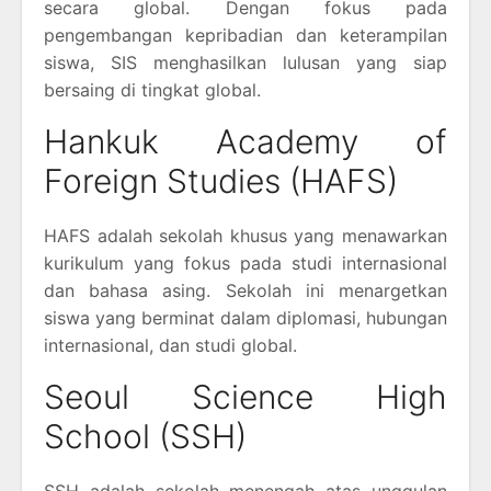
secara global. Dengan fokus pada
pengembangan kepribadian dan keterampilan
siswa, SIS menghasilkan lulusan yang siap
bersaing di tingkat global.
Hankuk Academy of
Foreign Studies (HAFS)
HAFS adalah sekolah khusus yang menawarkan
kurikulum yang fokus pada studi internasional
dan bahasa asing. Sekolah ini menargetkan
siswa yang berminat dalam diplomasi, hubungan
internasional, dan studi global.
Seoul Science High
School (SSH)
SSH adalah sekolah menengah atas unggulan