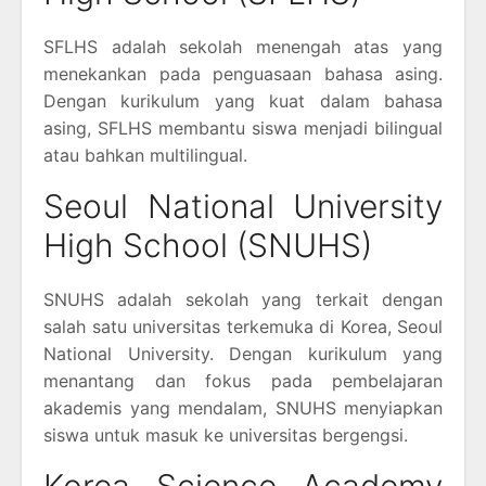
SFLHS adalah sekolah menengah atas yang
menekankan pada penguasaan bahasa asing.
Dengan kurikulum yang kuat dalam bahasa
asing, SFLHS membantu siswa menjadi bilingual
atau bahkan multilingual.
Seoul National University
High School (SNUHS)
SNUHS adalah sekolah yang terkait dengan
salah satu universitas terkemuka di Korea, Seoul
National University. Dengan kurikulum yang
menantang dan fokus pada pembelajaran
akademis yang mendalam, SNUHS menyiapkan
siswa untuk masuk ke universitas bergengsi.
Korea Science Academy