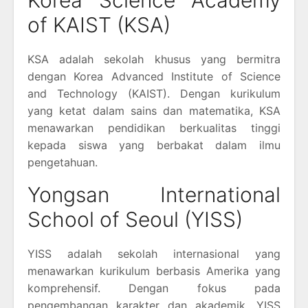
of KAIST (KSA)
KSA adalah sekolah khusus yang bermitra
dengan Korea Advanced Institute of Science
and Technology (KAIST). Dengan kurikulum
yang ketat dalam sains dan matematika, KSA
menawarkan pendidikan berkualitas tinggi
kepada siswa yang berbakat dalam ilmu
pengetahuan.
Yongsan International
School of Seoul (YISS)
YISS adalah sekolah internasional yang
menawarkan kurikulum berbasis Amerika yang
komprehensif. Dengan fokus pada
pengembangan karakter dan akademik, YISS