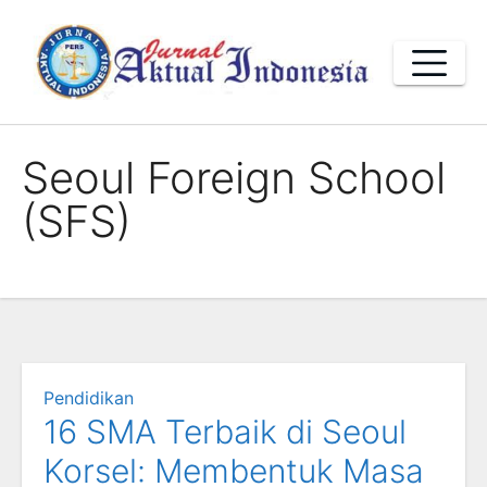
Skip
to
content
Seoul Foreign School
(SFS)
Pendidikan
16 SMA Terbaik di Seoul
Korsel: Membentuk Masa