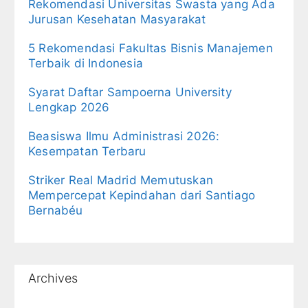
Rekomendasi Universitas Swasta yang Ada
Jurusan Kesehatan Masyarakat
5 Rekomendasi Fakultas Bisnis Manajemen
Terbaik di Indonesia
Syarat Daftar Sampoerna University
Lengkap 2026
Beasiswa Ilmu Administrasi 2026:
Kesempatan Terbaru
Striker Real Madrid Memutuskan
Mempercepat Kepindahan dari Santiago
Bernabéu
Archives