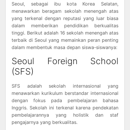
Seoul, sebagai ibu kota Korea Selatan,
menawarkan beragam sekolah menengah atas
yang terkenal dengan reputasi yang luar biasa
dalam memberikan pendidikan berkualitas
tinggi. Berikut adalah 16 sekolah menengah atas
terbaik di Seoul yang memainkan peran penting
dalam membentuk masa depan siswa-siswanya:
Seoul Foreign School
(SFS)
SFS adalah sekolah internasional yang
menawarkan kurikulum berstandar internasional
dengan fokus pada pembelajaran bahasa
Inggris. Sekolah ini terkenal karena pendekatan
pembelajarannya yang holistik dan staf
pengajarnya yang berkualitas.