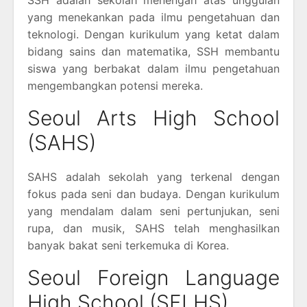
yang menekankan pada ilmu pengetahuan dan
teknologi. Dengan kurikulum yang ketat dalam
bidang sains dan matematika, SSH membantu
siswa yang berbakat dalam ilmu pengetahuan
mengembangkan potensi mereka.
Seoul Arts High School
(SAHS)
SAHS adalah sekolah yang terkenal dengan
fokus pada seni dan budaya. Dengan kurikulum
yang mendalam dalam seni pertunjukan, seni
rupa, dan musik, SAHS telah menghasilkan
banyak bakat seni terkemuka di Korea.
Seoul Foreign Language
High School (SFLHS)