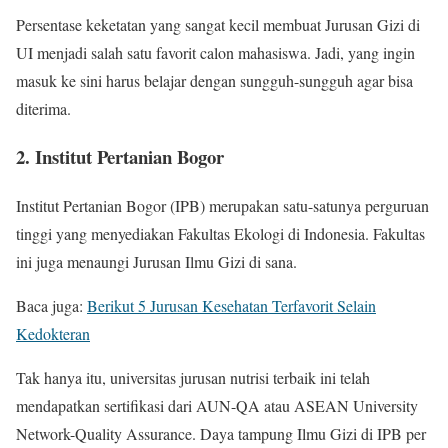
Persentase keketatan yang sangat kecil membuat Jurusan Gizi di
UI menjadi salah satu favorit calon mahasiswa. Jadi, yang ingin
masuk ke sini harus belajar dengan sungguh-sungguh agar bisa
diterima.
2. Institut Pertanian Bogor
Institut Pertanian Bogor (IPB) merupakan satu-satunya perguruan
tinggi yang menyediakan Fakultas Ekologi di Indonesia. Fakultas
ini juga menaungi Jurusan Ilmu Gizi di sana.
Baca juga:
Berikut 5 Jurusan Kesehatan Terfavorit Selain
Kedokteran
Tak hanya itu, universitas jurusan nutrisi terbaik ini telah
mendapatkan sertifikasi dari AUN-QA atau ASEAN University
Network-Quality Assurance. Daya tampung Ilmu Gizi di IPB per