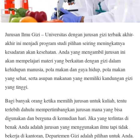
Jurusan Ilmu Gizi – Universitas dengan jurusan gizi terbaik akhir-
akhir ini menjadi program studi pilihan seiring meningkatnya
kesadaran akan kesehatan. Anda yang mengambil jurusan ini
akan mempelajari materi yang berkaitan dengan gizi dalam
kehidupan manusia, pola makan dan gaya hidup, pola makan
yang sehat, serta asupan makanan yang memiliki kandungan gizi
yang tinggi.
Bagi banyak orang ketika memilih jurusan untuk kuliah, tentu
terlebih dahulu mempertimbangkan jurusan mana yang bisa
digunakan dan berguna di kemudian hari. Jika yang terlintas di
benak Anda adalah jurusan yang menggunakan ilmu tapi tidak
bekerja di kantoran, Departemen Gizi adalah pilihan untuk Anda.