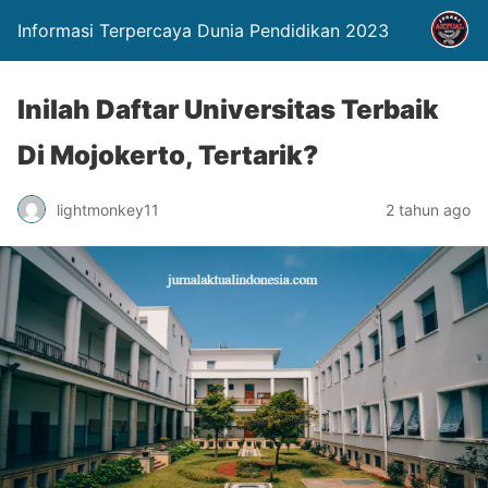
Informasi Terpercaya Dunia Pendidikan 2023
Inilah Daftar Universitas Terbaik
Di Mojokerto, Tertarik?
lightmonkey11
2 tahun ago