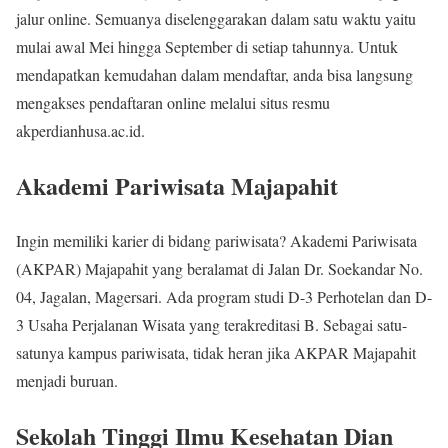
jalur online. Semuanya diselenggarakan dalam satu waktu yaitu
mulai awal Mei hingga September di setiap tahunnya. Untuk
mendapatkan kemudahan dalam mendaftar, anda bisa langsung
mengakses pendaftaran online melalui situs resmu
akperdianhusa.ac.id.
Akademi Pariwisata Majapahit
Ingin memiliki karier di bidang pariwisata? Akademi Pariwisata
(AKPAR) Majapahit yang beralamat di Jalan Dr. Soekandar No.
04, Jagalan, Magersari. Ada program studi D-3 Perhotelan dan D-
3 Usaha Perjalanan Wisata yang terakreditasi B. Sebagai satu-
satunya kampus pariwisata, tidak heran jika AKPAR Majapahit
menjadi buruan.
Sekolah Tinggi Ilmu Kesehatan Dian