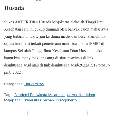
Husada
Stikes AKPER Dian Husada Mojokerto. Sekolah Tinggi Ilmu
Kesehatan satu ini cukup diminati oleh banyak calon mahasiswa
yang tertarik untuk terjun ke dunia medis dan kesehatan.Untuk
segala informasi terkait penerimaan mahasiswa baru (PMB) di
kampus Sekolah Tinggi Ilmu Kesehatan Dian Husada, maka
kamu bisa menyimak langsung di situs resminya di link
dianhusada.ac.id atau di link dianhusada.ac.id/2022/05/17/brosur-
pmb-2022
Categories:
Unliversitas
Tags:
Akademi Pariwisata Majapahit
,
Universitas Islam
Majapahit
,
Universitas Terbaik Di Mojokerto