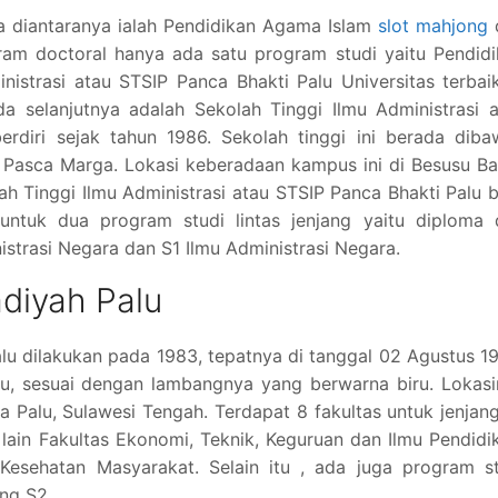
a diantaranya ialah Pendidikan Agama Islam
slot mahjong
am doctoral hanya ada satu program studi yaitu Pendidi
istrasi atau STSIP Panca Bhakti Palu Universitas terbai
a selanjutnya adalah Sekolah Tinggi Ilmu Administrasi 
erdiri sejak tahun 1986. Sekolah tinggi ini berada dib
Pasca Marga. Lokasi keberadaan kampus ini di Besusu Ba
lah Tinggi Ilmu Administrasi atau STSIP Panca Bhakti Palu 
untuk dua program studi lintas jenjang yaitu diploma 
nistrasi Negara dan S1 Ilmu Administrasi Negara.
diyah Palu
u dilakukan pada 1983, tepatnya di tanggal 02 Agustus 1
ru, sesuai dengan lambangnya yang berwarna biru. Lokas
a Palu, Sulawesi Tengah. Terdapat 8 fakultas untuk jenjan
a lain Fakultas Ekonomi, Teknik, Keguruan dan Ilmu Pendidi
 Kesehatan Masyarakat. Selain itu , ada juga program s
ng S2.